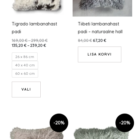
saab
teha
tootelehel.
Tigrado lambanahast
Tiibeti lambanahast
padi
padi – naturaalne hall
169,00
€
–
299,00
€
84,00
€
67,20
€
135,20
€
–
239,20
€
LISA KORVI
26 x 86 cm
40 x 40 cm
60 x 60 cm
VALI
Sellel
tootel
on