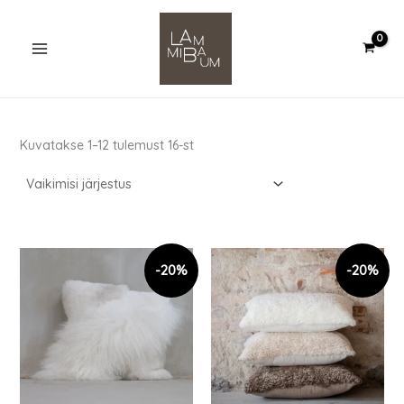
Skip
to
content
Kuvatakse 1–12 tulemust 16-st
Sellel
tootel
on
mitu
varianti.
Valikuid
saab