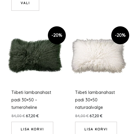
VALI
Tiibeti lambanahast
Tiibeti lambanahast
padi 30×50 –
padi 30×50
tumeroheline
naturaalvalge
84,00
€
67,20
€
84,00
€
67,20
€
LISA KORVI
LISA KORVI