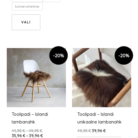
tumeroheline
VALI
Hinnavahemik:
Hinnavahemik:
Sellel
44,95 €
35,96 €
tootel
kuni
kuni
49,95 €
39,96 €
on
mitu
varianti.
Valikuid
saab
teha
tootelehel.
Toolipadi – Islandi
Toolipadi – Islandi
lambanahk
unikaalne lambanahk
44,95
€
–
49,95
€
49,95
€
39,96
€
35,96
€
–
39,96
€