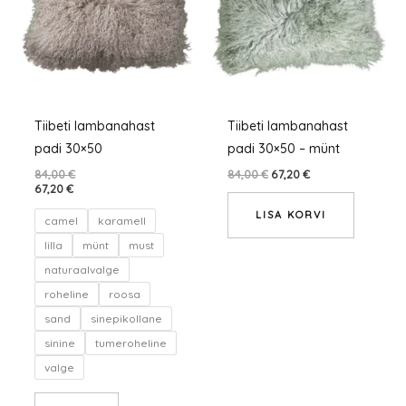
mitu
varianti.
Valikuid
saab
teha
tootelehel.
Tiibeti lambanahast
Tiibeti lambanahast
padi 30×50
padi 30×50 – münt
84,00
€
84,00
€
67,20
€
67,20
€
LISA KORVI
camel
karamell
lilla
münt
must
naturaalvalge
roheline
roosa
sand
sinepikollane
sinine
tumeroheline
valge