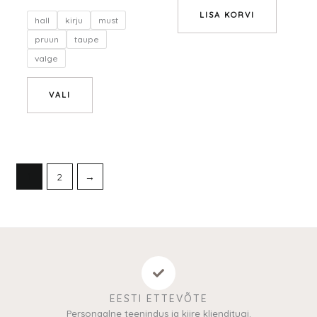
LISA KORVI
hall
kirju
must
pruun
taupe
valge
VALI
1
2
→
EESTI ETTEVÕTE
Personaalne teenindus ja kiire klienditugi.