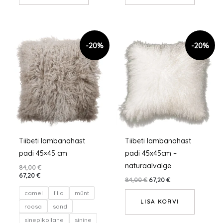
Sellel
tootel
on
mitu
varianti.
Valikuid
saab
teha
tootelehel.
Tiibeti lambanahast
Tiibeti lambanahast
padi 45×45 cm
padi 45x45cm –
naturaalvalge
84,00
€
67,20
€
84,00
€
67,20
€
camel
lilla
münt
LISA KORVI
roosa
sand
sinepikollane
sinine