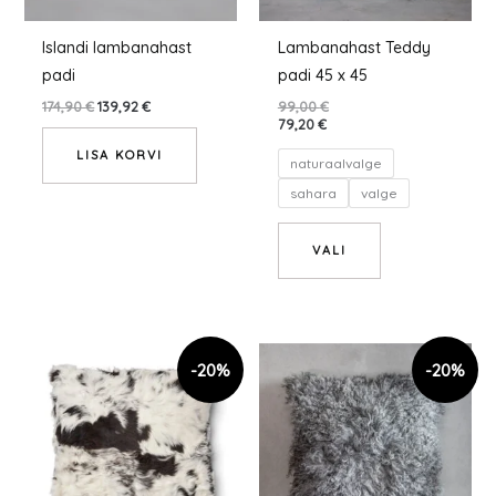
teha
tootelehel.
Islandi lambanahast
Lambanahast Teddy
padi
padi 45 x 45
174,90
€
139,92
€
99,00
€
79,20
€
LISA KORVI
naturaalvalge
sahara
valge
VALI
Hinnavahemik:
Hinnavahemik:
Sellel
135,20 €
169,00 €
tootel
kuni
kuni
239,20 €
299,00 €
on
mitu
varianti.
Valikuid