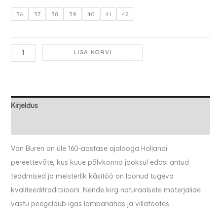
36
37
38
39
40
41
42
LISA KORVI
Kirjeldus
Lisainfo
Van Buren on üle 160-aastase ajalooga Hollandi
pereettevõte, kus kuue põlvkonna jooksul edasi antud
teadmised ja meisterlik käsitöö on loonud tugeva
kvaliteeditraditsiooni. Nende kirg naturaalsete materjalide
vastu peegeldub igas lambanahas ja villatootes.