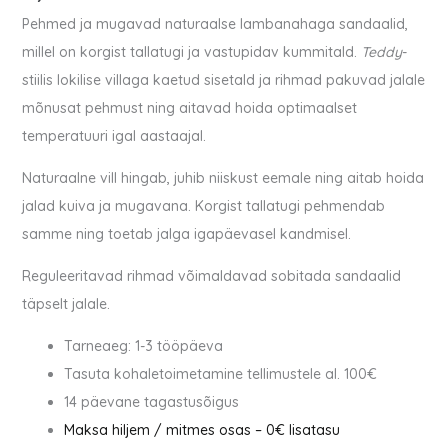
-
Pehmed ja mugavad naturaalse lambanahaga sandaalid,
naturaalvalge
millel on korgist tallatugi ja vastupidav kummitald.
Teddy
-
kogus
stiilis lokilise villaga kaetud sisetald ja rihmad pakuvad jalale
mõnusat pehmust ning aitavad hoida optimaalset
temperatuuri igal aastaajal.
Naturaalne vill hingab, juhib niiskust eemale ning aitab hoida
jalad kuiva ja mugavana. Korgist tallatugi pehmendab
samme ning toetab jalga igapäevasel kandmisel.
Reguleeritavad rihmad võimaldavad sobitada sandaalid
täpselt jalale.
Tarneaeg: 1-3 tööpäeva
Tasuta kohaletoimetamine tellimustele al. 100€
14 päevane tagastusõigus
Maksa hiljem / mitmes osas – 0€ lisatasu