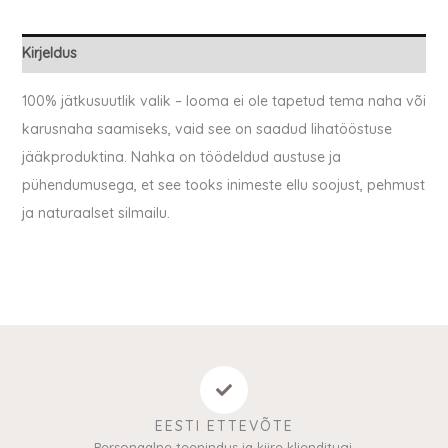
Kirjeldus
100% jätkusuutlik valik – looma ei ole tapetud tema naha või
karusnaha saamiseks, vaid see on saadud lihatööstuse
jääkproduktina. Nahka on töödeldud austuse ja
pühendumusega, et see tooks inimeste ellu soojust, pehmust
ja naturaalset silmailu.
EESTI ETTEVÕTE
Personaalne teenindus ja kiire klienditugi.