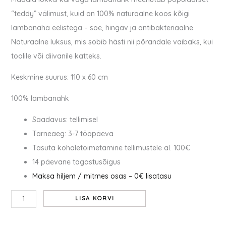
lokkis
“teddy” välimust, kuid on 100% naturaalne koos kõigi
karvaga
lambanaha eelistega – soe, hingav ja antibakteriaalne.
-
Naturaalne luksus, mis sobib hästi nii põrandale vaibaks, kui
mesi
toolile või diivanile katteks.
kogus
Keskmine suurus: 110 x 60 cm
100% lambanahk
Saadavus: tellimisel
Tarneaeg: 3-7 tööpäeva
Tasuta kohaletoimetamine tellimustele al. 100€
14 päevane tagastusõigus
Maksa hiljem / mitmes osas – 0€ lisatasu
LISA KORVI