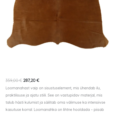
Lehmanahk
359,00
€
287,20
€
-
Loomanahast vaip on sisustuselement, mis ühendab ilu,
cognac
praktilisuse ja ajatu stiili. See on vastupidav materjal, mis
kogus
talub hästi kulumist ja säilitab oma välimuse ka intensiivse
kasutuse korral. Loomanahka on lihtne hooldada – piisab