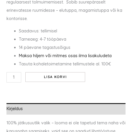
regulaarsest tolmuimemisest. Sobib suurepäraselt
erinevatesse ruumidesse – elutuppa, magamistuppa või ka
kontorisse.
Saadavus: tellimisel
Tarneaeg: 4-7 tööpäeva
14 päevane tagastusõigus
Maksa hiljem või mitmes osas ilma lisakuludeta
Tasuta kohaletoimetamine tellimustele al. 100€
LISA KORVI
Kirjeldus
100% jätkusuutlik valik – looma ei ole tapetud tema naha või
karusnaha saamiseks, vaid see on saadud lihatööstuse