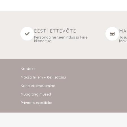
EESTI ETTEVÕTE
MA
Personaalne teenindus ja kiire
Tasu
klienditugi.
lisa
Kontakt
Maksa hiljem – 0€ lisatasu
Kohaletoimetamine
Müügitingimused
Privaatsuspoliitika