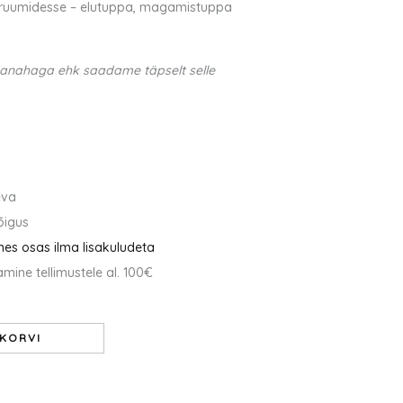
e ruumidesse – elutuppa, magamistuppa
manahaga ehk saadame täpselt selle
eva
õigus
mes osas ilma lisakuludeta
mine tellimustele al. 100€
 KORVI