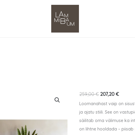
Lehmanahk
259,00
€
207,20
€
-
Loomanahast vaip on sisustu
unikaalne
ja ajatu stiili. See on vastu
kogus
säilitab oma välimuse ka i
on lihtne hooldada – piisa