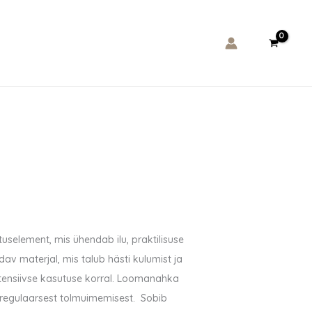
kogus
selement, mis ühendab ilu, praktilisuse
pidav materjal, mis talub hästi kulumist ja
ntensiivse kasutuse korral. Loomanahka
b regulaarsest tolmuimemisest. Sobib