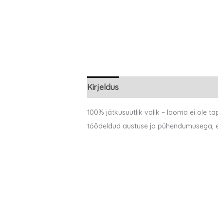
Kirjeldus
100% jätkusuutlik valik – looma ei ole
töödeldud austuse ja pühendumusega, et s