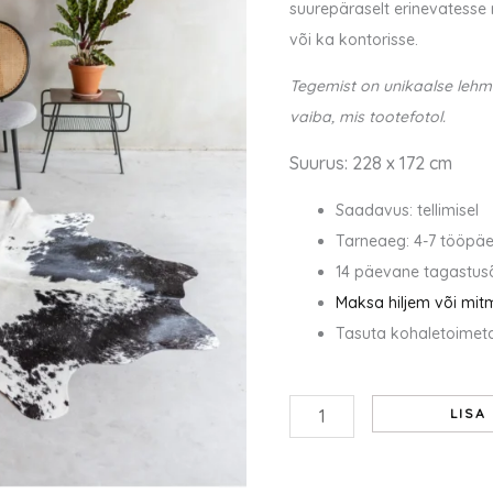
suurepäraselt erinevatess
või ka kontorisse.
Tegemist on unikaalse leh
vaiba, mis tootefotol.
Suurus: 228 x 172 cm
Saadavus: tellimisel
Tarneaeg: 4-7 tööpä
14 päevane tagastus
Maksa hiljem või mit
Tasuta kohaletoimeta
LISA