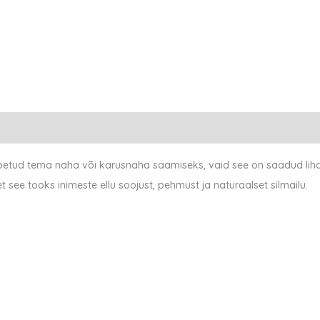
 tapetud tema naha või karusnaha saamiseks, vaid see on saadud li
ee tooks inimeste ellu soojust, pehmust ja naturaalset silmailu.